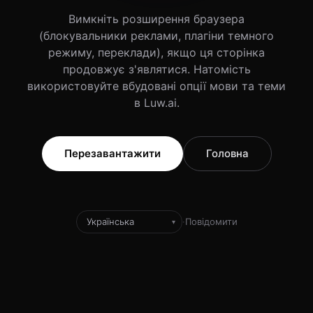
Вимкніть розширення браузера
(блокувальники реклами, плагіни темного
режиму, переклади), якщо ця сторінка
продовжує з'являтися. Натомість
використовуйте вбудовані опції мови та теми
в Luw.ai.
Перезавантажити
Головна
·
Повідомити
▾